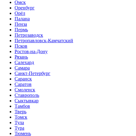
Омск
Оренбург
Орёл
Палана
Пенза
Пермь
Петрозаводск
Петропавловск-Камчатский
Псков
Ростов-на-Дону
Рязань
Салехард
Самара
Санкт-Петербург
Саранск
Саратов
Смоленск
Ставрополь
Сыктывкар
Тамбов
Тверь
Томск
Тула
Тура
Тюмень