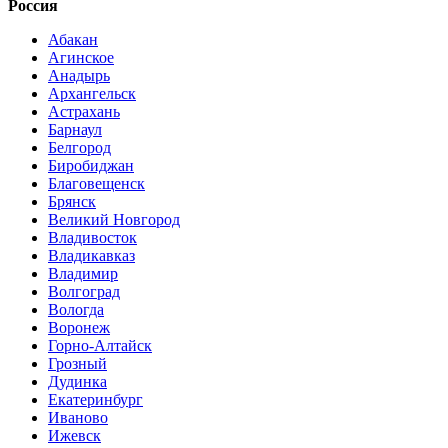
Россия
Абакан
Агинское
Анадырь
Архангельск
Астрахань
Барнаул
Белгород
Биробиджан
Благовещенск
Брянск
Великий Новгород
Владивосток
Владикавказ
Владимир
Волгоград
Вологда
Воронеж
Горно-Алтайск
Грозный
Дудинка
Екатеринбург
Иваново
Ижевск